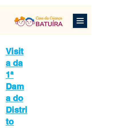
Visit
a da
1ª
Dam
a do
Distri
to