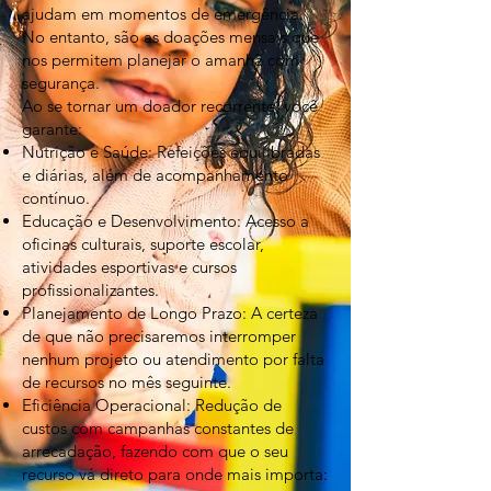
ajudam em momentos de emergência.
No entanto, são as doações mensais que
nos permitem planejar o amanhã com
segurança.
Ao se tornar um doador recorrente, você
garante:
Nutrição e Saúde: Refeições equilibradas
e diárias, além de acompanhamento
contínuo.
Educação e Desenvolvimento: Acesso a
oficinas culturais, suporte escolar,
atividades esportivas e cursos
profissionalizantes.
Planejamento de Longo Prazo: A certeza
de que não precisaremos interromper
nenhum projeto ou atendimento por falta
de recursos no mês seguinte.
Eficiência Operacional: Redução de
custos com campanhas constantes de
arrecadação, fazendo com que o seu
recurso vá direto para onde mais importa: