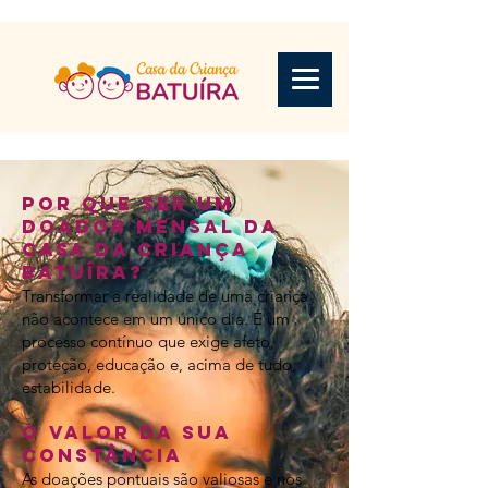
Por que ser um
doador mensal da
Casa da Criança
Batuíra?
Transformar a realidade de uma criança
não acontece em um único dia. É um
processo contínuo que exige afeto,
proteção, educação e, acima de tudo,
estabilidade.
O valor da sua
constância
As doações pontuais são valiosas e nos