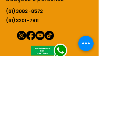
(61) 3082 -8572
(61) 3201 -7811
© Casa da Criança Batuíra -
00.574.434
/0001-03
QNM 32, Área Especial, Módulo
C
Ceilândia Norte, Brasília - DF
72210-323